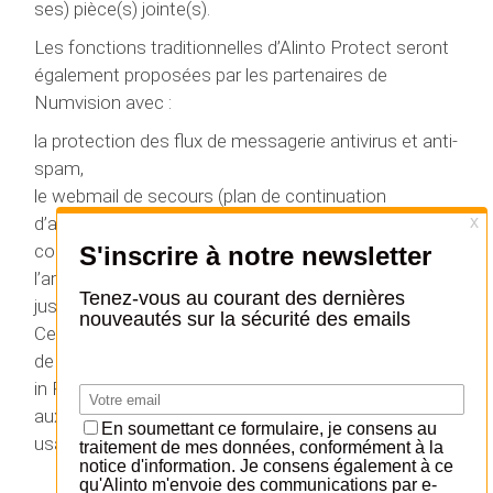
ses) pièce(s) jointe(s).
Les fonctions traditionnelles d’Alinto Protect seront
également proposées par les partenaires de
Numvision avec :
la protection des flux de messagerie antivirus et anti-
spam,
le webmail de secours (plan de continuation
d’activité) qui, en cas de problème, permet de
continuer à utiliser la messagerie.
l’archivage de messagerie pour une durée allant
jusqu’à 10 ans ou plus.
Cette nouvelle collaboration propose aux partenaires
de Numvision un complément indispensable « made
in France » à leur offre. C’est une réponse de qualité
aux demandes des professionnels recherchant un
usage simple et intuitif de leur messagerie.