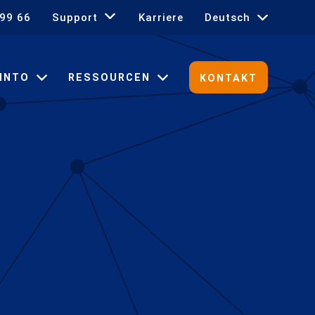
 99 66
Support
Karriere
Deutsch
English
INTO
RESSOURCEN
KONTAKT
Español
Français