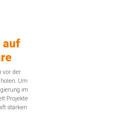
 auf
are
 vor der
uholen. Um
egierung im
lt Projekte
aft stärken