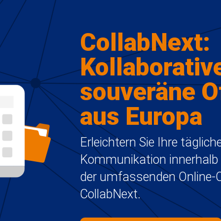
CollabNext:
Kollaborativ
souveräne Of
aus Europa
Erleichtern Sie Ihre tägl
Kommunikation innerhalb I
der umfassenden Online-Of
CollabNext.