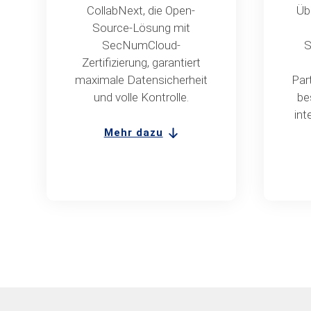
CollabNext, die Open-
Üb
Source-Lösung mit
SecNumCloud-
S
Zertifizierung, garantiert
maximale Datensicherheit
Par
und volle Kontrolle.
be
int
Mehr dazu