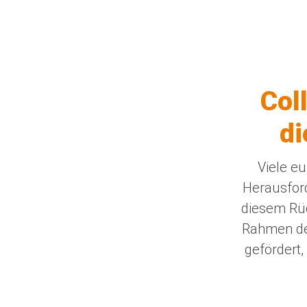
Col
di
Viele e
Herausfor
diesem Rüc
Rahmen des
gefördert,