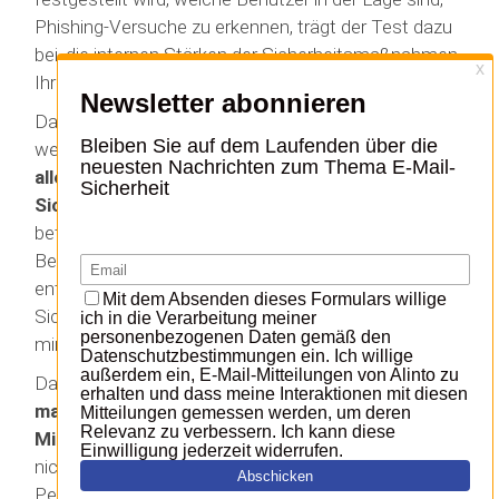
Phishing-Versuche zu erkennen, trägt der Test dazu
bei, die internen Stärken der Sicherheitsmaßnahmen
Ihres Unternehmens aufzuzeigen.
Darüber hinaus dient ein Phishing-Audit als
wertvolles Schulungsinstrument. Es
sensibilisiert
alle Mitarbeiterinnen und Mitarbeiter für Cyber-
Sicherheit
und erhöht ihre Wachsamkeit gegenüber
betrügerischen E-Mails und anderen Online-
Bedrohungen. Diese Sensibilisierung ist
entscheidend, um das Risiko von
Sicherheitsvorfällen durch Phishing-Angriffe zu
minimieren.
Darüber hinaus liefert es
Erkenntnisse, die für
maßgeschneiderte Schulungsprogramme für
Mitarbeiter genutzt werden können,
die den Test
nicht bestanden haben. Werden bestimmte
Personen oder Abteilungen als besonders anfällig für