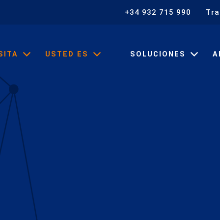
+34 932 715 990
Tra
SITA
USTED ES
SOLUCIONES
A