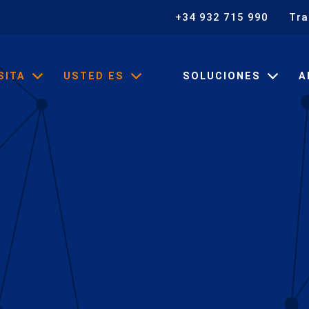
+34 932 715 990
Tra
SITA
USTED ES
SOLUCIONES
A