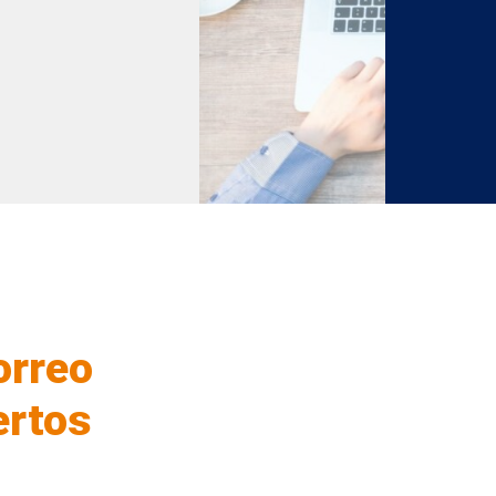
orreo
ertos