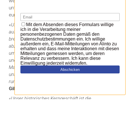
werden. Die Annäherung der beiden Unternehmen
unterstreicht auch den Willen der Gruppe, den
europäischen Markt zu erobern.
«
Unser Ziel ist es, unsere Präsenz in der Schweiz und
auf internationaler Ebene zu verstärken und ein
breiteres Spektrum an Unternehmensgrößen
abzudecken. Dank MailCleaner werden wir ein
umfassenderes, leistungsfähigeres Angebot anbieten
und neue Märkte ansprechen. Darüber hinaus hat
MailCleaner eine Open-Source-Komponente, die es
uns ermöglicht, eine komplette Open-Source-Palette
rund um SOGomail anzubieten
«, erklärt
Philippe
Gilbert, Executive Chairman von Alinto
.
«Unser historisches Kerngeschäft ist die
Bereitstellung von Internetzugängen. Wir mussten
jedoch sehr schnell eine leistungsstarke Antispam-
Lösung finden, um unser eigenes Business und das
unserer Kunden zu sichern. Da uns keine am Markt