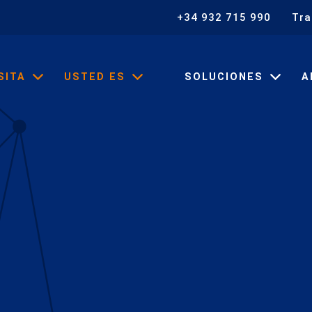
+34 932 715 990
Tra
SITA
USTED ES
SOLUCIONES
A