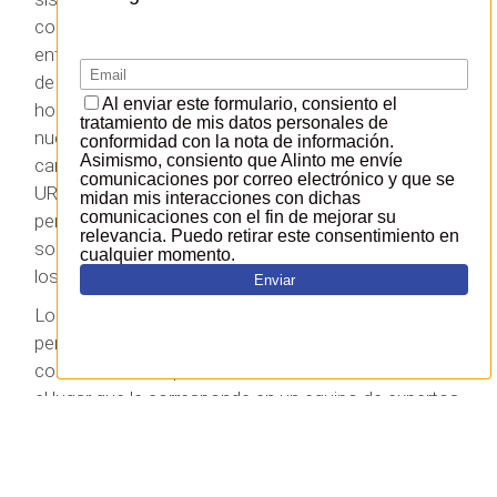
con inteligencia humana. En definitiva, esta carrera
entre inteligencias pone de manifiesto la necesidad
de una estrecha complementariedad entre el
hombre y la máquina para detectar eficazmente los
nuevos ataques: la IA como herramienta para
caracterizar las amenazas (por ejemplo, detectar
URL dudosas) y lanzar alertas más rápidamente,
pero dejando a los humanos el análisis y la decisión
sobre las optimizaciones que deben introducirse en
los modelos.
Lo que está en juego es tan importante, y la
pertinencia de una regla puede tener efectos tan
contradictorios, que el elemento humano conserva
el lugar que le corresponde en un equipo de expertos
antispam más conocido como Spamfight.