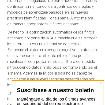
sistemas de seguridad. De este modo, los humanos
continúan alimentando los algoritmos con reglas y
modelos de aprendizaje basados en las nuevas
prácticas identificadas. Por su parte, Alinto mejora
de manera constante sus filtros antispam.
De hecho, la optimización automática de los filtros
antispam por parte de la IA a medida que se recogen
los errores no es una alternativa concebible.
Expondría el sistema a sesgos cognitivos o ataques
de envenenamiento: el pirata informático podría
modificar el comportamiento del filtro o del modelo
introduciendo datos maliciosos, corrompiendo así el
sistema. Además, la IA por sí sola no es capaz de
anticiparse a las nuevas técnicas desarrolladas por
los piratas informáticos.
Es más, los propios hackers utilizan la inteligencia
humana para saltarse los filtros y contaminar los
sistemas. Por tanto, es necesario contrarrestarlos