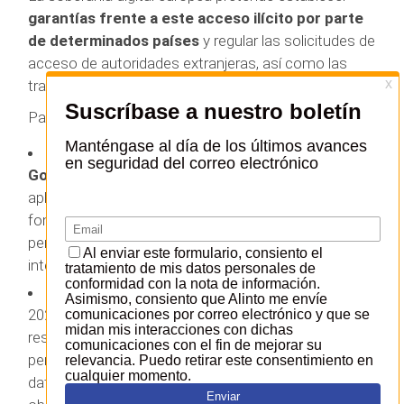
garantías frente a este acceso ilícito por parte
de determinados países
y regular las solicitudes de
acceso de autoridades extranjeras, así como las
transferencias de datos no personales.
Para ello, se prevén dos reglamentos europeos:
La ley de gobernanza de datos (Data
Governance Act)
: adoptada en mayo de 2022, será
aplicable en septiembre de 2023. Su objetivo es
fomentar el intercambio de datos personales y no
personales mediante la creación de estructuras de
intermediación.
El Data Act
: esta ley, presentada en febrero de
2022, pretende garantizar un mejor reparto del valor
resultante del uso de los datos personales y no
personales entre los actores de la economía de los
datos, especialmente en relación con el uso de